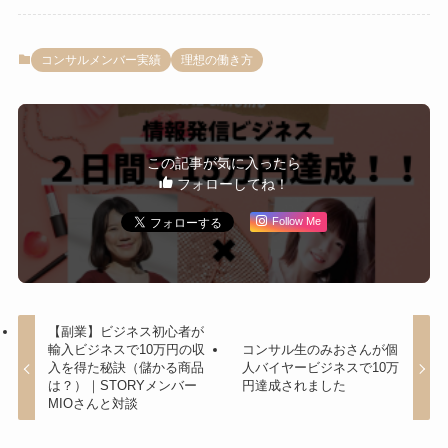
コンサルメンバー実績
理想の働き方
この記事が気に入ったら
フォローしてね！
Follow Me
【副業】ビジネス初心者が
輸入ビジネスで10万円の収
コンサル生のみおさんが個
入を得た秘訣（儲かる商品
人バイヤービジネスで10万
は？）｜STORYメンバー
円達成されました
MIOさんと対談