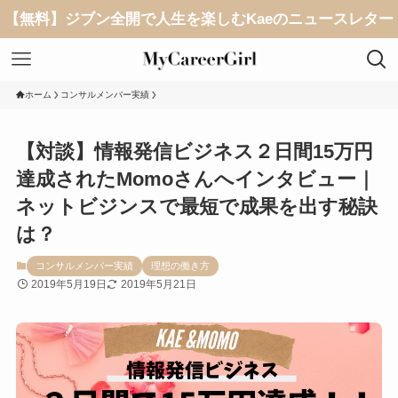
【無料】ジブン全開で人生を楽しむKaeのニュースレター
ホーム
コンサルメンバー実績
【対談】情報発信ビジネス２日間15万円
達成されたMomoさんへインタビュー｜
ネットビジンスで最短で成果を出す秘訣
は？
コンサルメンバー実績
理想の働き方
2019年5月19日
2019年5月21日